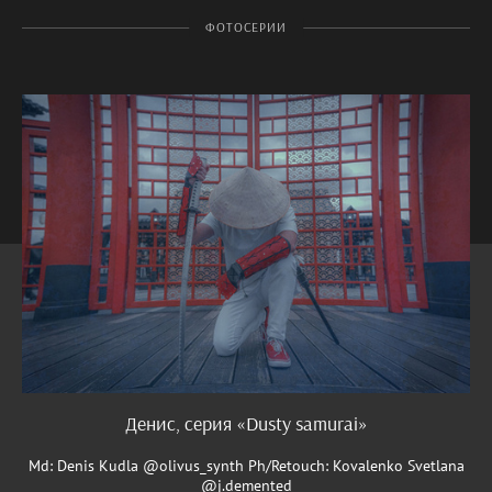
ФОТОСЕРИИ
Денис, серия «Dusty samurai»
Md: Denis Kudla @olivus_synth Ph/Retouch: Kovalenko Svetlana
@j.demented